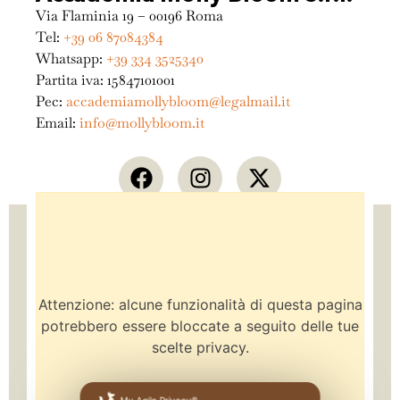
Via Flaminia 19 – 00196 Roma
Tel:
+39 06 87084384
Whatsapp:
+39 334 3525340
Partita iva: 15847101001
Pec:
accademiamollybloom@legalmail.it
Email:
info@mollybloom.it
Attenzione: alcune funzionalità di questa pagina
potrebbero essere bloccate a seguito delle tue
scelte privacy.
My Agile Privacy®