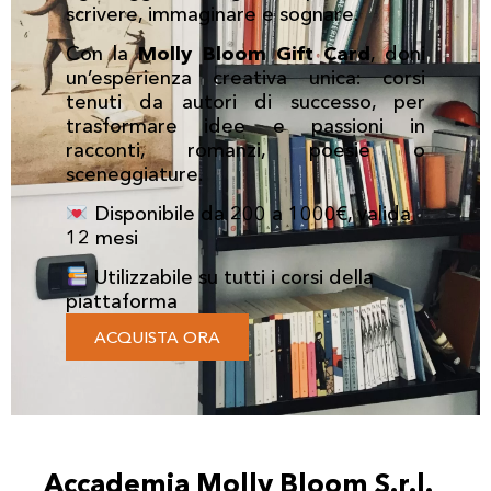
scrivere, immaginare e sognare.
Con la
Molly Bloom Gift Card
, doni
un’esperienza creativa unica: corsi
tenuti da autori di successo, per
trasformare idee e passioni in
racconti, romanzi, poesie o
sceneggiature.
Disponibile da 200 a 1000€, valida
12 mesi
Utilizzabile su tutti i corsi della
piattaforma
ACQUISTA ORA
Accademia Molly Bloom S.r.l.