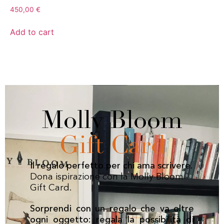
450,00
€
Add to cart
Molly Bloom
Gift Card
Il regalo perfetto per chi ama scrivere.
Dona ispirazione con la Molly Bloom
Gift Card.
Sorprendi con un regalo che va oltre
ogni oggetto: regala la possibilità di