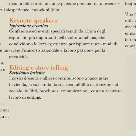
memorabili: storie in cui le persone possano riconoscersi –
luogh
ui si
esperienze, emozioni. Vita.
Una re
Keynote speakers
utile
Ispirazione creativa
avvic
Conferenze ed eventi speciali tenuti da
alcuni degli
emozi
esponenti più importanti della cultura italiana, che
letter
n,
condividono le loro esperienze per ispirare nuovi modi di
convi
 è un
vivere l’universo aziendale e la loro passione per la
creatività.
on.
Editing e story telling
i e
Scriviamo insieme
I nostri docenti e allievi contribuiscono a raccontare
l’azienda, la sua storia, la sua sostenibilità e attenzione al
sociale, in libri, brochures, comunicazioni, con un accurato
lavoro di editing.
ca
lcuni
hn F.