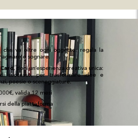
 che va oltre ogni oggetto: regala la
mmaginare e sognare.
 Card
, doni un’esperienza creativa unica:
 di successo, per trasformare idee e
anzi, poesie o sceneggiature.
000€, valida 12 mesi
corsi della piattaforma