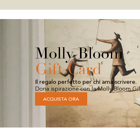
Molly Bloom
Gift Card
Il regalo perfetto per chi ama scrivere.
Dona ispirazione con la Molly Bloom Gif
ACQUISTA ORA