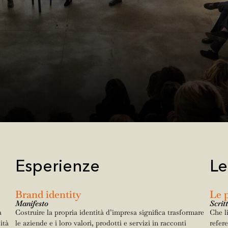
Esperienze
Le
Brand identity
Le p
Manifesto
Scrit
a
Costruire la propria identità d’impresa significa trasformare
Che l
ità
le aziende e i loro valori, prodotti e servizi in racconti
refer