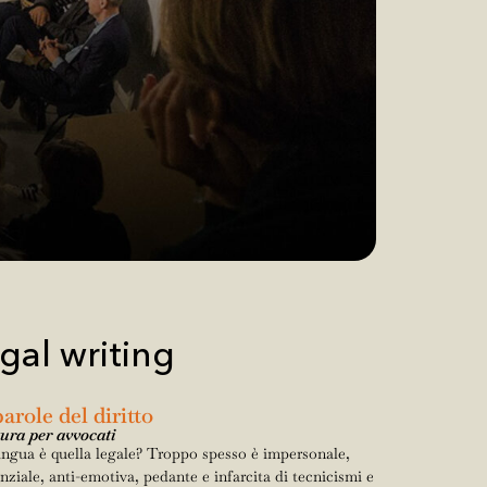
gal writing
arole del diritto
tura per avvocati
ingua è quella legale? Troppo spesso è impersonale,
enziale, anti-emotiva, pedante e infarcita di tecnicismi e