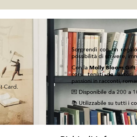
Sorprendi con un regalo
possibilità di scrivere, i
Con la
Molly Bloom Gift
corsi tenuti da autori
passioni in racconti, rom
t Card.
💌 Disponibile da 200 a 1
📚 Utilizzabile su tutti i 