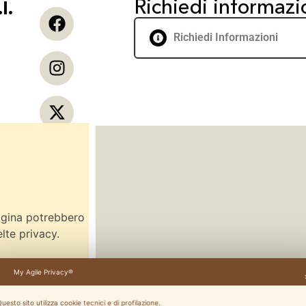
Richiedi informazi
l.
Richiedi Informazioni
pagina potrebbero
lte privacy.
My Agile Privacy®
uesto sito utilizza cookie tecnici e di profilazione.