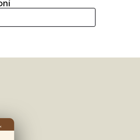
oni
✕