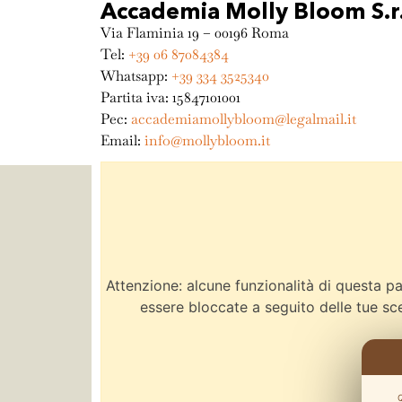
Accademia Molly Bloom S.r.
Via Flaminia 19 – 00196 Roma
Tel:
+39 06 87084384
Whatsapp:
+39 334 3525340
Partita iva: 15847101001
Pec:
accademiamollybloom@legalmail.it
Email:
info@mollybloom.it
Attenzione: alcune funzionalità di questa 
essere bloccate a seguito delle tue sce
Q