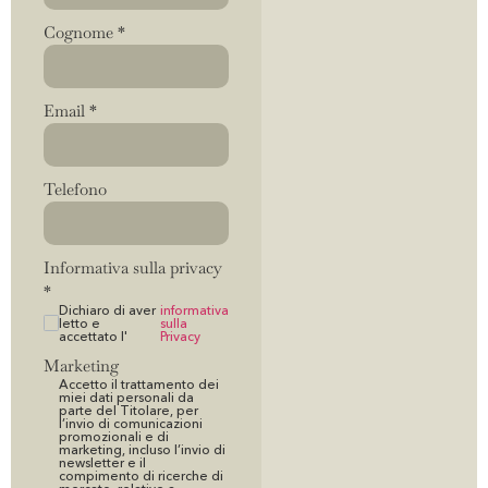
Cognome
*
Email
*
Telefono
Informativa sulla privacy
*
Dichiaro di aver
informativa
letto e
sulla
accettato l'
Privacy
Marketing
Accetto il trattamento dei
miei dati personali da
parte del Titolare, per
l’invio di comunicazioni
promozionali e di
marketing, incluso l’invio di
newsletter e il
compimento di ricerche di