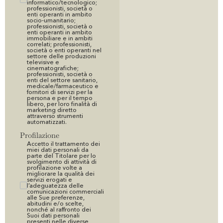
informatico/tecnologico;
professionisti, società o
enti operanti in ambito
socio-umanitario;
professionisti, società o
enti operanti in ambito
immobiliare e in ambiti
correlati; professionisti,
società o enti operanti nel
settore delle produzioni
televisive e
cinematografiche;
professionisti, società o
enti del settore sanitario,
medicale/farmaceutico e
fornitori di servizi per la
persona e per il tempo
libero, per loro finalità di
marketing diretto
attraverso strumenti
automatizzati.
Profilazione
Accetto il trattamento dei
miei dati personali da
parte del Titolare per lo
svolgimento di attività di
profilazione volte a
migliorare la qualità dei
servizi erogati e
l’adeguatezza delle
comunicazioni commerciali
alle Sue preferenze,
abitudini e/o scelte,
nonché al raffronto dei
Suoi dati personali
presenti nelle diverse