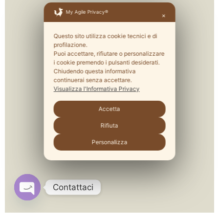
My Agile Privacy®
✕
Questo sito utilizza cookie tecnici e di
profilazione.
Puoi accettare, rifiutare o personalizzare
i cookie premendo i pulsanti desiderati.
Chiudendo questa informativa
continuerai senza accettare.
Visualizza l'Informativa Privacy
Accetta
Rifiuta
Personalizza
Contattaci