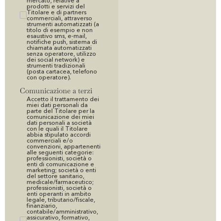
mercato, relative a
prodotti e servizi del
Titolare e di partners
commerciali, attraverso
strumenti automatizzati (a
titolo di esempio e non
esaustivo sms, e-mail,
notifiche push, sistema di
chiamata automatizzati
senza operatore, utilizzo
dei social network) e
strumenti tradizionali
(posta cartacea, telefono
con operatore).
Comunicazione a terzi
Accetto il trattamento dei
miei dati personali da
parte del Titolare per la
comunicazione dei miei
dati personali a società
con le quali il Titolare
abbia stipulato accordi
commerciali e/o
convenzioni, appartenenti
alle seguenti categorie:
professionisti, società o
enti di comunicazione e
marketing; società o enti
del settore sanitario,
medicale/farmaceutico;
professionisti, società o
enti operanti in ambito
legale, tributario/fiscale,
finanziario,
contabile/amministrativo,
assicurativo, formativo,