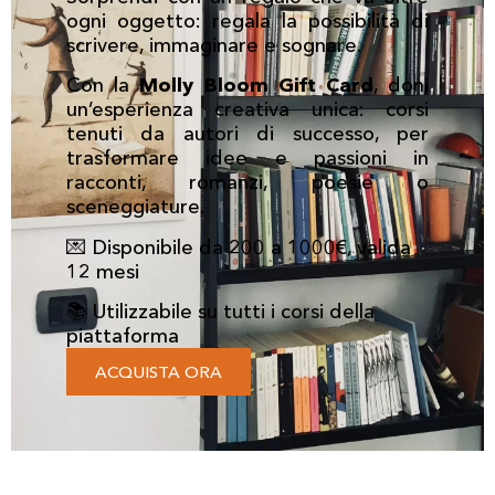
ogni oggetto: regala la possibilità di
scrivere, immaginare e sognare.
Con la
Molly Bloom Gift Card
, doni
un’esperienza creativa unica: corsi
tenuti da autori di successo, per
trasformare idee e passioni in
racconti, romanzi, poesie o
sceneggiature.
💌 Disponibile da 200 a 1000€, valida
12 mesi
📚 Utilizzabile su tutti i corsi della
piattaforma
ACQUISTA ORA