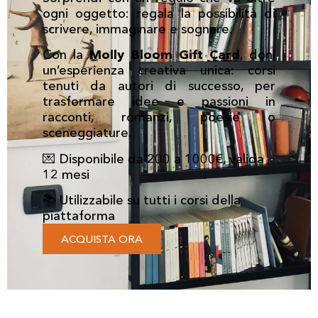
ogni oggetto: regala la possibilità di
scrivere, immaginare e sognare.
Con la
Molly Bloom Gift Card
, doni
un’esperienza creativa unica: corsi
tenuti da autori di successo, per
trasformare idee e passioni in
racconti, romanzi, poesie o
sceneggiature.
💌 Disponibile da 200 a 1000€, valida
12 mesi
📚 Utilizzabile su tutti i corsi della
piattaforma
ACQUISTA ORA