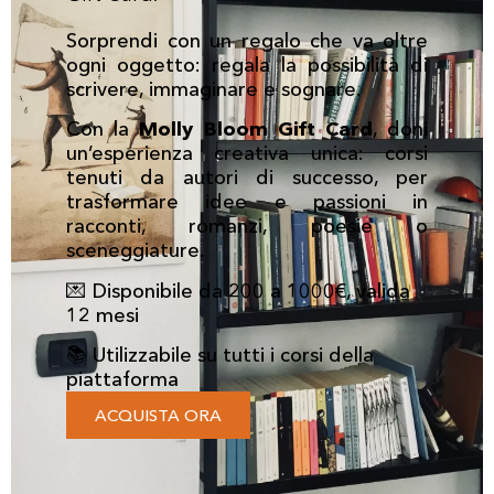
Sorprendi con un regalo che va oltre
ogni oggetto: regala la possibilità di
scrivere, immaginare e sognare.
Con la
Molly Bloom Gift Card
, doni
un’esperienza creativa unica: corsi
tenuti da autori di successo, per
trasformare idee e passioni in
racconti, romanzi, poesie o
sceneggiature.
💌 Disponibile da 200 a 1000€, valida
12 mesi
📚 Utilizzabile su tutti i corsi della
piattaforma
ACQUISTA ORA