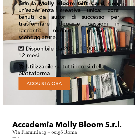
Con la
Molly Bloom Gift Card
, doni
un’esperienza creativa unica: corsi
tenuti da autori di successo, per
trasformare idee e passioni in
racconti, romanzi, poesie o
sceneggiature.
💌 Disponibile da 200 a 1000€, valida
12 mesi
📚 Utilizzabile su tutti i corsi della
piattaforma
ACQUISTA ORA
Accademia Molly Bloom S.r.l.
Via Flaminia 19 – 00196 Roma