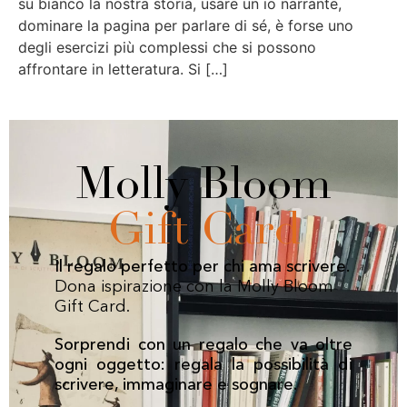
su bianco la nostra storia, usare un io narrante,
dominare la pagina per parlare di sé, è forse uno
degli esercizi più complessi che si possono
affrontare in letteratura. Si […]
Molly Bloom
Gift Card
Il regalo perfetto per chi ama scrivere.
Dona ispirazione con la Molly Bloom
Gift Card.
Sorprendi con un regalo che va oltre
ogni oggetto: regala la possibilità di
scrivere, immaginare e sognare.