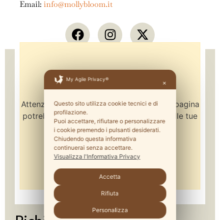
Email:
info@mollybloom.it
My Agile Privacy®
✕
Attenzione: alcune funzionalità di questa pagina
Questo sito utilizza cookie tecnici e di
profilazione.
potrebbero essere bloccate a seguito delle tue
Puoi accettare, rifiutare o personalizzare
scelte privacy.
i cookie premendo i pulsanti desiderati.
Chiudendo questa informativa
continuerai senza accettare.
Visualizza l'Informativa Privacy
Accetta
Rifiuta
Personalizza