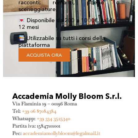
racconti, romanzi, poesie o
sceneggiature.
Disponibile da 200 a 1000€, valida
12 mesi
Utilizzabile su tutti i corsi della
piattaforma
ACQUISTA ORA
Accademia Molly Bloom S.r.l.
Via Flaminia 19 – 00196 Roma
Tel:
+39 06 87084384
Whatsapp:
+39 334 3525340
Partita iva: 15847101001
Pec:
accademiamollybloom@legalmail.it