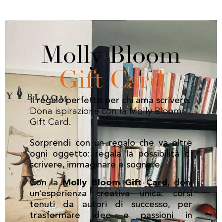
Molly Bloom
Gift Card
Il regalo perfetto per chi ama scrivere.
Dona ispirazione con la Molly Bloom
Gift Card.
Sorprendi con un regalo che va oltre
ogni oggetto: regala la possibilità di
scrivere, immaginare e sognare.
Con la
Molly Bloom Gift Card
, doni
un’esperienza creativa unica: corsi
tenuti da autori di successo, per
trasformare idee e passioni in