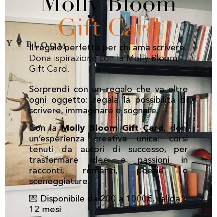
Molly Bloom
Gift Card
Il regalo perfetto per chi ama scrivere.
Dona ispirazione con la Molly Bloom
Gift Card.
Sorprendi con un regalo che va oltre
ogni oggetto: regala la possibilità di
scrivere, immaginare e sognare.
Con la
Molly Bloom Gift Card
, doni
un’esperienza creativa unica: corsi
tenuti da autori di successo, per
trasformare idee e passioni in
racconti, romanzi, poesie o
sceneggiature.
💌 Disponibile da 200 a 1000€, valida
12 mesi