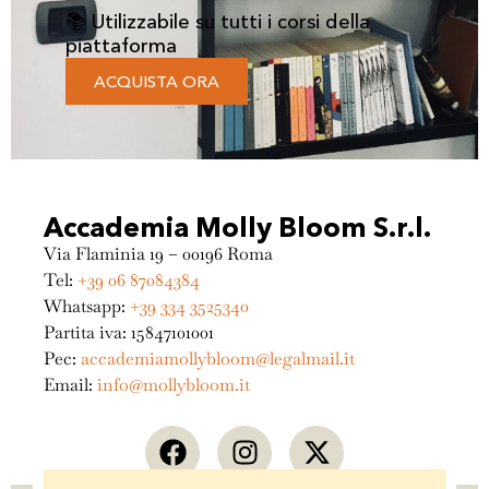
📚 Utilizzabile su tutti i corsi della
piattaforma
ACQUISTA ORA
Accademia Molly Bloom S.r.l.
Via Flaminia 19 – 00196 Roma
Tel:
+39 06 87084384
Whatsapp:
+39 334 3525340
Partita iva: 15847101001
Pec:
accademiamollybloom@legalmail.it
Email:
info@mollybloom.it