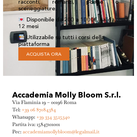
racconti, romanzi, poesie o
sceneggiature.
Disponibile da 200 a 1000€, valida
12 mesi
Utilizzabile su tutti i corsi della
piattaforma
ACQUISTA ORA
Accademia Molly Bloom S.r.l.
Via Flaminia 19 – 00196 Roma
Tel:
+39 06 87084384
Whatsapp:
+39 334 3525340
Partita iva: 15847101001
Pec:
accademiamollybloom@legalmail.it