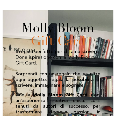
Molly Bloom
Gift Card
Il regalo perfetto per chi ama scrivere.
Dona ispirazione con la Molly Bloom
Gift Card.
Sorprendi con un regalo che va oltre
ogni oggetto: regala la possibilità di
scrivere, immaginare e sognare.
Con la
Molly Bloom Gift Card
, doni
un’esperienza creativa unica: corsi
tenuti da autori di successo, per
trasformare idee e passioni in