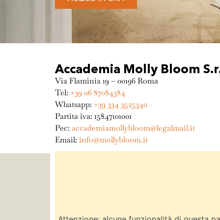
Accademia Molly Bloom S.r.
Via Flaminia 19 – 00196 Roma
Tel:
+39 06 87084384
Whatsapp:
+39 334 3525340
Partita iva: 15847101001
Pec:
accademiamollybloom@legalmail.it
Email:
info@mollybloom.it
Attenzione: alcune funzionalità di questa 