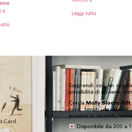
1.830,00
€
sione
00
€
Leggi tutto
tutto
Sorprendi con un regalo
possibilità di scrivere, i
Con la
Molly Bloom Gift
corsi tenuti da autori
passioni in racconti, rom
t Card.
Disponibile da 200 a 1