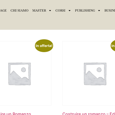
AGE
CHI SIAMO
MASTER
CORSI
PUBLISHING
BUSIN
In offerta!
In
uire un Romanzo
Costruire un romanzo – Ed