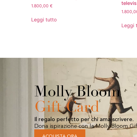
televi
1.800,00
€
1.800,
Leggi tutto
Leggi 
Molly Bloom
Gift Card
Il regalo perfetto per chi ama scrivere.
Dona ispirazione con la Molly Bloom Gif
ACQUISTA ORA