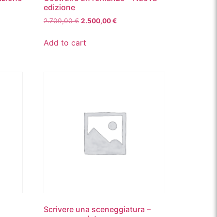
edizione
2.700,00
€
2.500,00
€
Add to cart
Scrivere una sceneggiatura –