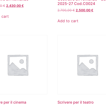
2025-27 Cod.C0024
00
€
2.430,00
€
2.700,00
€
2.500,00
€
 cart
Add to cart
re per il cinema
Scrivere per il teatro