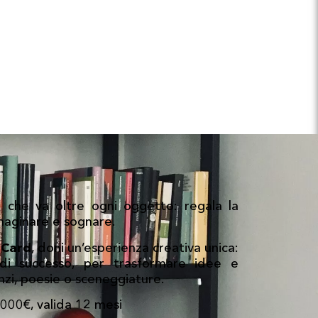
 che va oltre ogni oggetto: regala la
mmaginare e sognare.
 Card
, doni un’esperienza creativa unica:
 di successo, per trasformare idee e
anzi, poesie o sceneggiature.
000€, valida 12 mesi