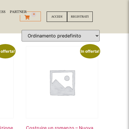
ESS
PARTNER
0
ACCEDI
REGISTRATI
 offerta!
In offerta!
izione
Costruire un romanzo – Nuova