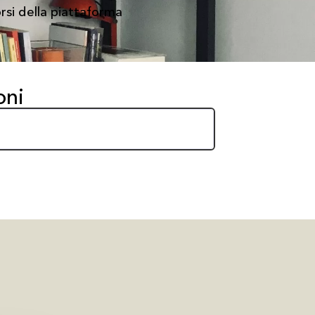
corsi della piattaforma
oni