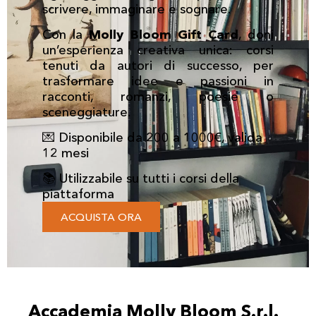
scrivere, immaginare e sognare.
Con la
Molly Bloom Gift Card
, doni
un’esperienza creativa unica: corsi
tenuti da autori di successo, per
trasformare idee e passioni in
racconti, romanzi, poesie o
sceneggiature.
💌 Disponibile da 200 a 1000€, valida
12 mesi
📚 Utilizzabile su tutti i corsi della
piattaforma
ACQUISTA ORA
Accademia Molly Bloom S.r.l.