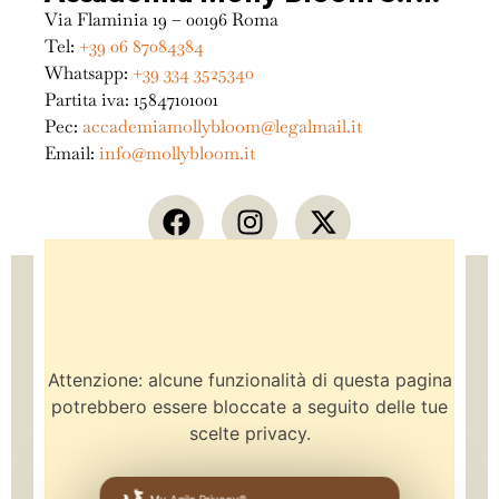
Via Flaminia 19 – 00196 Roma
Tel:
+39 06 87084384
Whatsapp:
+39 334 3525340
Partita iva: 15847101001
Pec:
accademiamollybloom@legalmail.it
Email:
info@mollybloom.it
Attenzione: alcune funzionalità di questa pagina
potrebbero essere bloccate a seguito delle tue
scelte privacy.
My Agile Privacy®