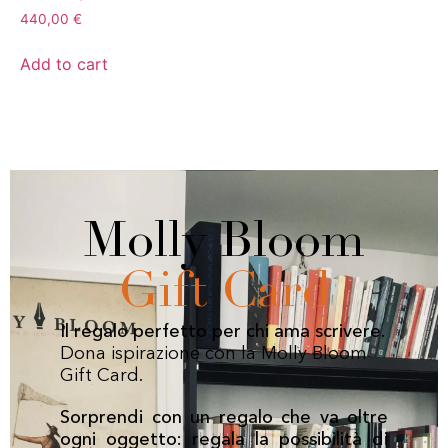
440,00
€
Add to cart
Molly Bloom
Gift Card
Il regalo perfetto per chi ama scrivere.
Dona ispirazione con la Molly Bloom
Gift Card.
Sorprendi con un regalo che va oltre
ogni oggetto: regala la possibilità di