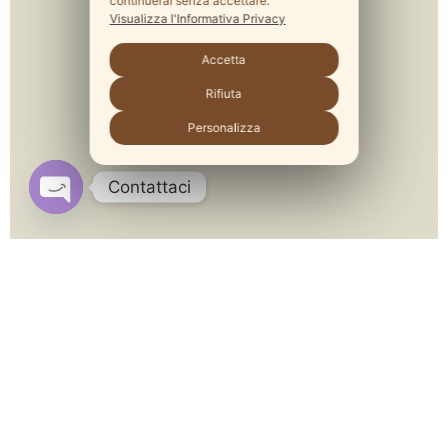
continuerai senza accettare.
Visualizza l'Informativa Privacy
Accetta
Rifiuta
Personalizza
Contattaci
Molly Bloom
Gift Card
Il regalo perfetto per chi ama scrivere.